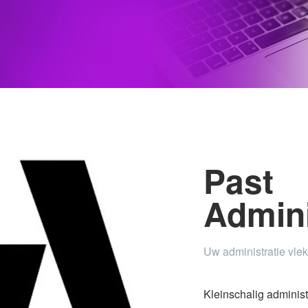
Past
Admini
Uw administratie vle
Kleinschalig administ